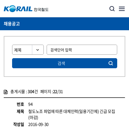
채용공고
검색
총게시물 :
304
건 페이지 :
22
/31
게시물 목록
코레일소개_경영공시_채용공고 목록 - 정보 제공
번호
94
제목
철도노조 파업에 따른 대체인력(일용기간제) 긴급 모집
(마감)
작성일
2016-09-30