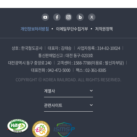
유튜브
페이스북
인스타그램
블로그
트위터
개인정보처리방침
이메일무단수집거부
저작권정책
상호 : 한국철도공사
대표자 : 김태승
사업자등록 : 314-82-10024
통신판매업신고 : 대전 동구-0233호
대전광역시 동구 중앙로 240
고객센터 : 1588-7788(이용료 : 발신자부담)
대표전화 : 042-472-5000
팩스 : 02-361-8385
COPYRIGHT ⓒ KOREA RAILROAD. ALL RIGHTS RESERVED.
계열사
관련사이트