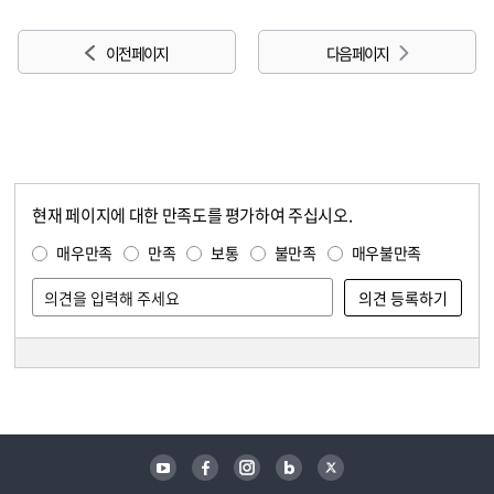
이전 페이지
다음 페이지
현재 페이지에 대한 만족도를 평가하여 주십시오.
콘텐츠 만족도 조사
만족도 조사
매우만족
만족
보통
불만족
매우불만족
담당자 정보
담당자 정보
유튜브
페이스북
인스타그램
블로그
트위터