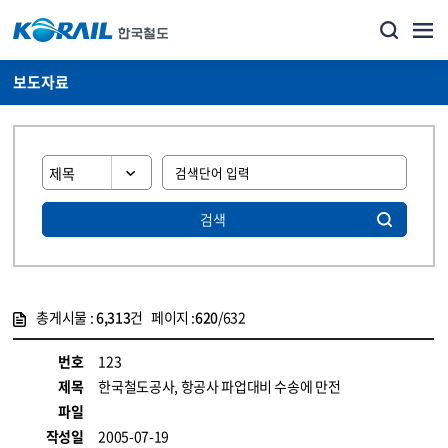
보도자료
검색
총게시물 :
6,313
건 페이지 :
620
/632
게시물 목록
뉴스·홍보_보도자료 목록 - 정보 제공
번호
123
제목
한국철도공사, 항공사 파업대비 수송에 만전
파일
작성일
2005-07-19