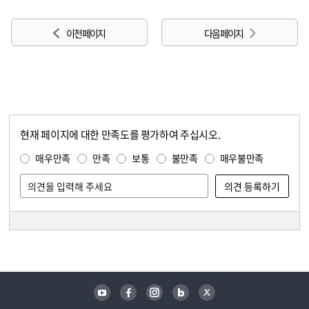
이전 페이지
다음 페이지
현재 페이지에 대한 만족도를 평가하여 주십시오.
콘텐츠 만족도 조사
만족도 조사
매우만족
만족
보통
불만족
매우불만족
담당자 정보
담당자 정보
유튜브
페이스북
인스타그램
블로그
트위터