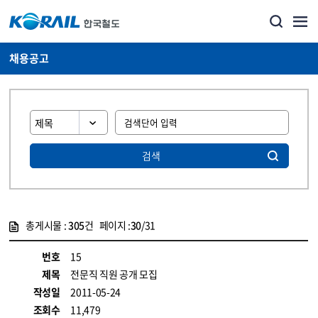
채용공고
검색
총게시물 :
305
건 페이지 :
30
/31
게시물 목록
코레일소개_경영공시_채용공고 목록 - 정보 제공
번호
15
제목
전문직 직원 공개 모집
작성일
2011-05-24
조회수
11,479