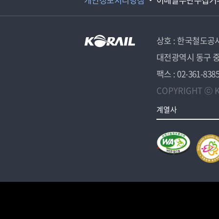
상호 : 한국철도공
대전광역시 동구 중
팩스 : 02-361-838
COPYRIGHT ⓒ K
계열사