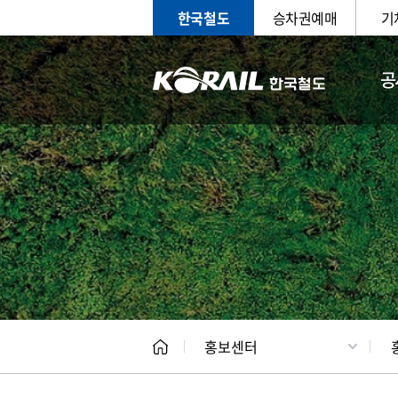
한국철도
승차권예매
기
공
홍보
문화사
홍보센터