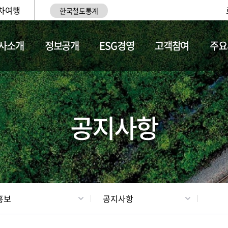
차여행
한국철도통계
사소개
정보공개
ESG경영
고객참여
주요
업
갤러리
기차소개
공지사항
홍보
공지사항