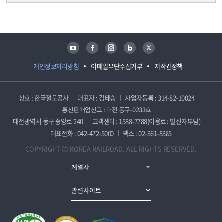
담당자 정보
담당자 정보
유튜브
페이스북
인스타그램
블로그
트위터
개인정보처리방침
이메일무단수집거부
저작권정책
상호 : 한국철도공사
대표자 : 김태승
사업자등록 : 314-82-10024
통신판매업신고 : 대전 동구-0233호
대전광역시 동구 중앙로 240
고객센터 : 1588-7788(이용료 : 발신자부담)
대표전화 : 042-472-5000
팩스 : 02-361-8385
COPYRIGHT ⓒ KOREA RAILROAD. ALL RIGHTS RESERVED.
계열사
관련사이트