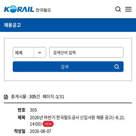
채용공고
검색
총게시물 :
305
건 페이지 :
1
/31
게시물 목록
코레일소개_경영공시_채용공고 목록 - 정보 제공
번호
305
제목
2026년 하반기 한국철도공사 신입사원 채용 공고(~8.21.
14:00)
작성일
2026-08-07