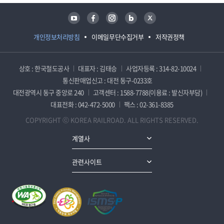
유튜브
페이스북
인스타그램
블로그
트위터
개인정보처리방침
이메일무단수집거부
저작권정책
상호 : 한국철도공사
대표자 : 김태승
사업자등록 : 314-82-10024
통신판매업신고 : 대전 동구-0233호
대전광역시 동구 중앙로 240
고객센터 : 1588-7788(이용료 : 발신자부담)
대표전화 : 042-472-5000
팩스 : 02-361-8385
COPYRIGHT ⓒ KOREA RAILROAD. ALL RIGHTS RESERVED.
계열사
관련사이트