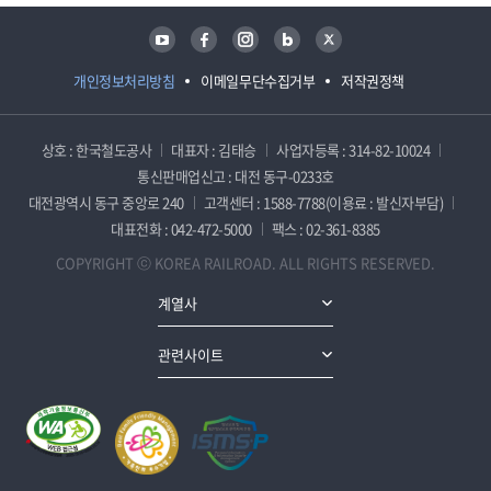
유튜브
페이스북
인스타그램
블로그
트위터
개인정보처리방침
이메일무단수집거부
저작권정책
상호 : 한국철도공사
대표자 : 김태승
사업자등록 : 314-82-10024
통신판매업신고 : 대전 동구-0233호
대전광역시 동구 중앙로 240
고객센터 : 1588-7788(이용료 : 발신자부담)
대표전화 : 042-472-5000
팩스 : 02-361-8385
COPYRIGHT ⓒ KOREA RAILROAD. ALL RIGHTS RESERVED.
계열사
관련사이트