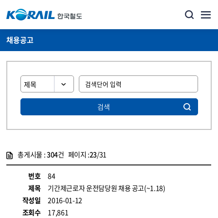
채용공고
검색
총게시물 :
304
건 페이지 :
23
/31
게시물 목록
코레일소개_경영공시_채용공고 목록 - 정보 제공
번호
84
제목
기간제근로자 운전담당원 채용 공고(~1.18)
작성일
2016-01-12
조회수
17,861