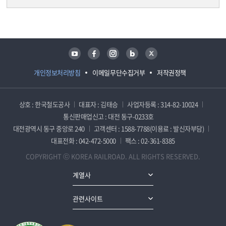
담당자 정보
담당자 정보
유튜브
페이스북
인스타그램
블로그
트위터
개인정보처리방침
이메일무단수집거부
저작권정책
상호 : 한국철도공사
대표자 : 김태승
사업자등록 : 314-82-10024
통신판매업신고 : 대전 동구-0233호
대전광역시 동구 중앙로 240
고객센터 : 1588-7788(이용료 : 발신자부담)
대표전화 : 042-472-5000
팩스 : 02-361-8385
COPYRIGHT ⓒ KOREA RAILROAD. ALL RIGHTS RESERVED.
계열사
관련사이트