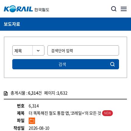
보도자료
검색
총게시물 :
6,314
건 페이지 :
1
/632
게시물 목록
뉴스·홍보_보도자료 목록 - 정보 제공
번호
6,314
제목
더 똑똑해진 철도 통합 앱,‘코레일+’의 모든 것
파일
작성일
2026-08-10