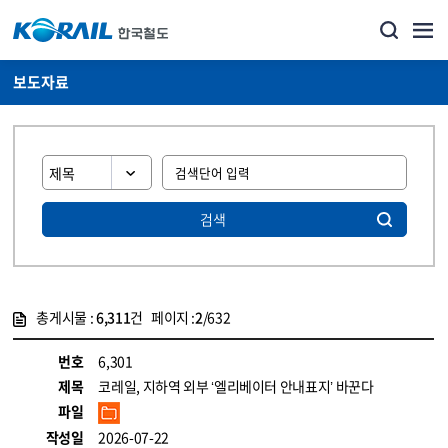
보도자료
검색
총게시물 :
6,311
건 페이지 :
2
/632
게시물 목록
뉴스·홍보_보도자료 목록 - 정보 제공
번호
6,301
제목
코레일, 지하역 외부 ‘엘리베이터 안내표지’ 바꾼다
파일
작성일
2026-07-22