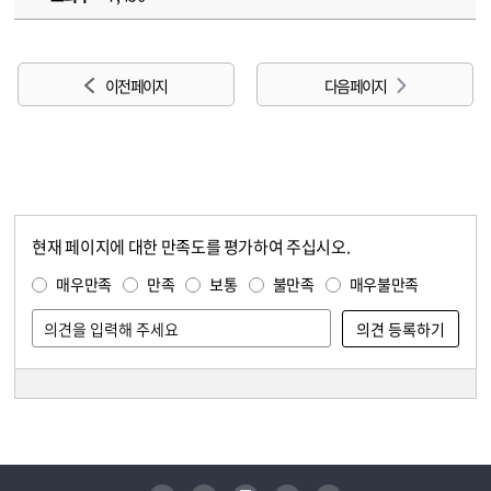
이전 페이지
다음 페이지
현재 페이지에 대한 만족도를 평가하여 주십시오.
콘텐츠 만족도 조사
만족도 조사
매우만족
만족
보통
불만족
매우불만족
담당자 정보
담당자 정보
유튜브
페이스북
인스타그램
블로그
트위터