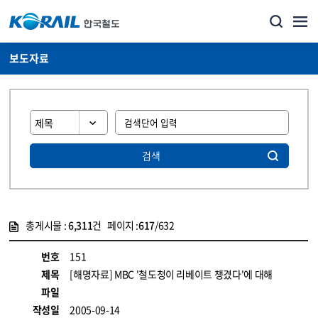
보도자료
검색
총게시물 :
6,311
건 페이지 :
617
/632
게시물 목록
뉴스·홍보_보도자료 목록 - 정보 제공
번호
151
제목
[해명자료] MBC '철도청이 리베이트 챙겼다'에 대해
파일
작성일
2005-09-14