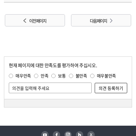
이전 페이지
다음 페이지
현재 페이지에 대한 만족도를 평가하여 주십시오.
콘텐츠 만족도 조사
만족도 조사
매우만족
만족
보통
불만족
매우불만족
담당자 정보
담당자 정보
유튜브
페이스북
인스타그램
블로그
트위터