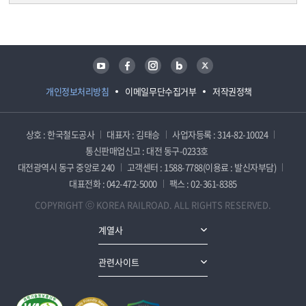
담당자 정보
담당자 정보
유튜브
페이스북
인스타그램
블로그
트위터
개인정보처리방침
이메일무단수집거부
저작권정책
상호 : 한국철도공사
대표자 : 김태승
사업자등록 : 314-82-10024
통신판매업신고 : 대전 동구-0233호
대전광역시 동구 중앙로 240
고객센터 : 1588-7788(이용료 : 발신자부담)
대표전화 : 042-472-5000
팩스 : 02-361-8385
COPYRIGHT ⓒ KOREA RAILROAD. ALL RIGHTS RESERVED.
계열사
관련사이트