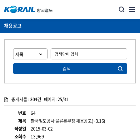
채용공고
검색
총게시물 :
304
건 페이지 :
25
/31
게시물 목록
코레일소개_경영공시_채용공고 목록 - 정보 제공
번호
64
제목
한국철도공사 물류본부장 채용공고(~3.16)
작성일
2015-03-02
조회수
13,969