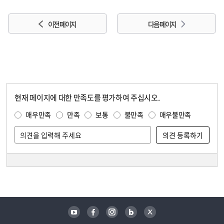
이전 페이지
다음 페이지
현재 페이지에 대한 만족도를 평가하여 주십시오.
콘텐츠 만족도 조사
만족도 조사
매우만족
만족
보통
불만족
매우불만족
담당자 정보
담당자 정보
유튜브
페이스북
인스타그램
블로그
트위터