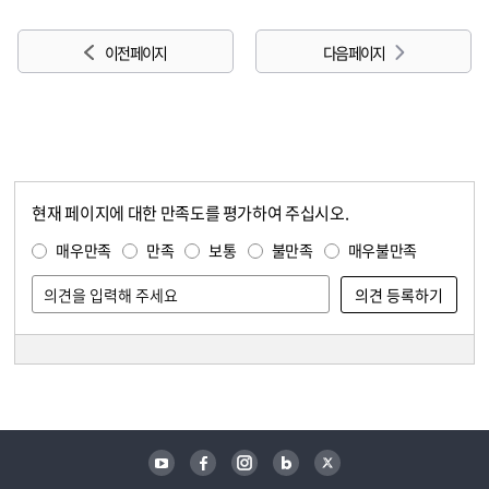
이전 페이지
다음 페이지
현재 페이지에 대한 만족도를 평가하여 주십시오.
콘텐츠 만족도 조사
만족도 조사
매우만족
만족
보통
불만족
매우불만족
담당자 정보
담당자 정보
유튜브
페이스북
인스타그램
블로그
트위터