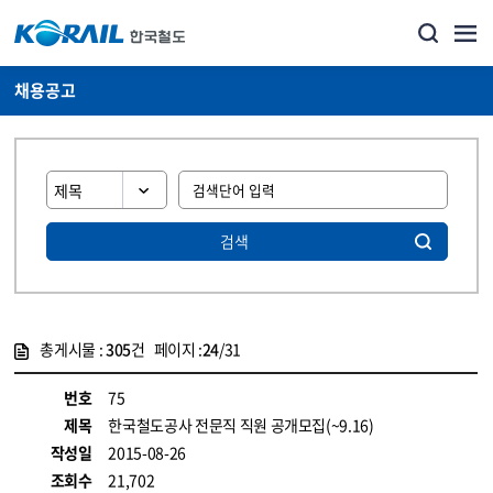
채용공고
검색
총게시물 :
305
건 페이지 :
24
/31
게시물 목록
코레일소개_경영공시_채용공고 목록 - 정보 제공
번호
75
제목
한국철도공사 전문직 직원 공개모집(~9.16)
작성일
2015-08-26
조회수
21,702