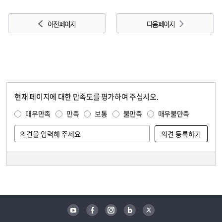
이전 페이지
다음 페이지
현재 페이지에 대한 만족도를 평가하여 주십시오.
콘텐츠 만족도 조사
만족도 조사
매우만족
만족
보통
불만족
매우불만족
담당자 정보
담당자 정보
유튜브
페이스북
인스타그램
블로그
트위터