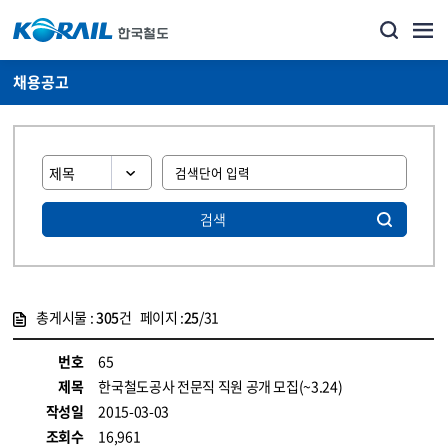
채용공고
검색
총게시물 :
305
건 페이지 :
25
/31
게시물 목록
코레일소개_경영공시_채용공고 목록 - 정보 제공
번호
65
제목
한국철도공사 전문직 직원 공개 모집(~3.24)
작성일
2015-03-03
조회수
16,961