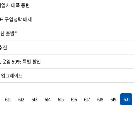
시열차 대폭 증편
표 구입청탁 배제
보전협의회 "힘찬 출발"
 추진
, 운임 50% 특별 할인
계 업그레이드
611
612
613
614
615
616
617
618
619
620