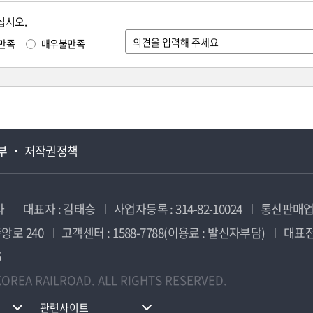
십시오.
만족
매우불만족
부
저작권정책
사
대표자 : 김태승
사업자등록 : 314-82-10024
통신판매업신
앙로 240
고객센터 : 1588-7788(이용료 : 발신자부담)
대표전화
5
OREA RAILROAD. ALL RIGHTS RESERVED.
관련사이트