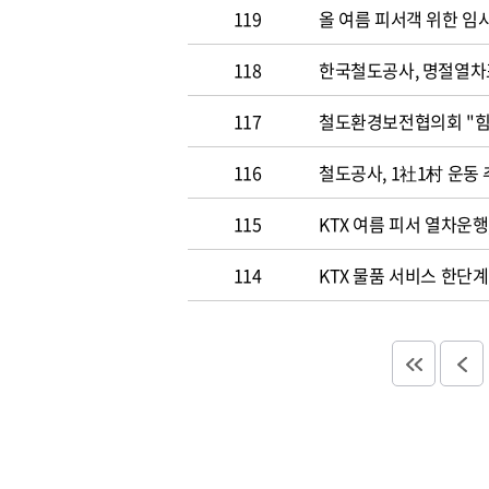
119
올 여름 피서객 위한 임
118
한국철도공사, 명절열차
117
철도환경
116
철도공사, 1社1村 운동
115
KTX 여름 피서 열차운행
114
KTX 물품 서비스 한단