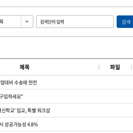
검색
제목
파일
파업대비 수송에 만전
 구입하세요"
'혁신학교' 입교, 특별 워크샵
 성공가능성 4.8%