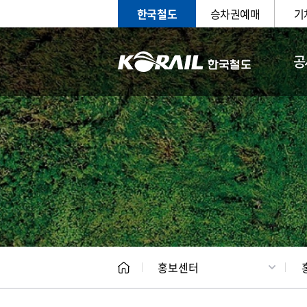
한국철도
승차권예매
기
공
홍보
문화사
홍보센터