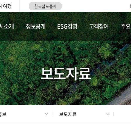
차여행
한국철도통계
사소개
정보공개
ESG경영
고객참여
주요
업
갤러리
기차소개
보도자료
홍보
보도자료