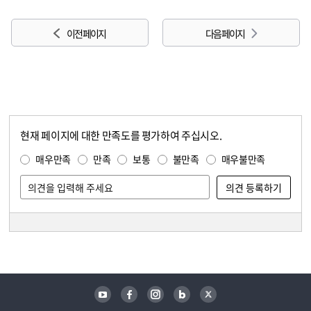
이전 페이지
다음 페이지
현재 페이지에 대한 만족도를 평가하여 주십시오.
콘텐츠 만족도 조사
만족도 조사
매우만족
만족
보통
불만족
매우불만족
담당자 정보
담당자 정보
유튜브
페이스북
인스타그램
블로그
트위터