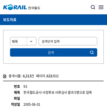
보도자료
검색
총게시물 :
6,313
건 페이지 :
623
/632
게시물 목록
뉴스·홍보_보도자료 목록 - 정보 제공
번호
93
제목
한국철도공사 사장후보 서류심사 결과 5명으로 압축
파일
작성일
2005-06-01