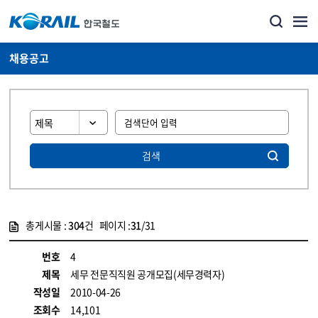
채용공고
검색
총게시물 :
304
건 페이지 :
31
/31
게시물 목록
코레일소개_경영공시_채용공고 목록 - 정보 제공
번호
4
제목
세무 전문직직원 공개모집(세무경력자)
작성일
2010-04-26
조회수
14,101