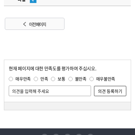
이전 페이지
현재 페이지에 대한 만족도를 평가하여 주십시오.
콘텐츠 만족도 조사
만족도 조사
매우만족
만족
보통
불만족
매우불만족
담당자 정보
담당자 정보
유튜브
페이스북
인스타그램
블로그
트위터