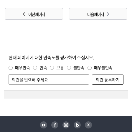
이전 페이지
다음 페이지
현재 페이지에 대한 만족도를 평가하여 주십시오.
콘텐츠 만족도 조사
만족도 조사
매우만족
만족
보통
불만족
매우불만족
담당자 정보
담당자 정보
유튜브
페이스북
인스타그램
블로그
트위터