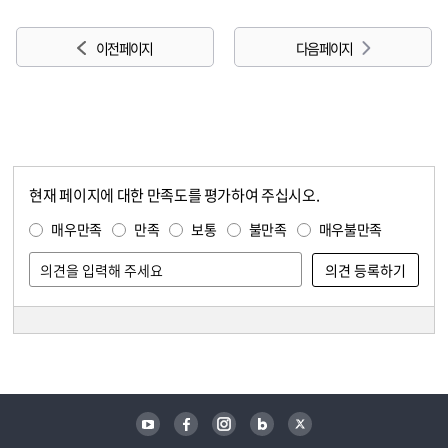
이전 페이지
다음 페이지
현재 페이지에 대한 만족도를 평가하여 주십시오.
콘텐츠 만족도 조사
만족도 조사
매우만족
만족
보통
불만족
매우불만족
담당자 정보
담당자 정보
유튜브
페이스북
인스타그램
블로그
트위터