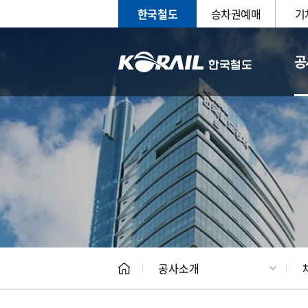
한국철도
승차권예매
기
공
CEO
일반현
공사소개