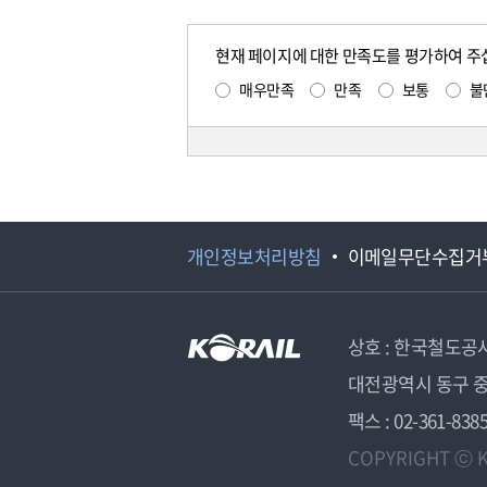
현재 페이지에 대한 만족도를 평가하여 주
매우만족
만족
보통
불
개인정보처리방침
이메일무단수집거
상호 : 한국철도공
대전광역시 동구 중
팩스 : 02-361-838
COPYRIGHT ⓒ K