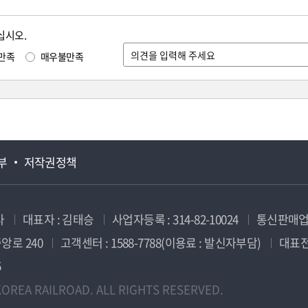
십시오.
만족
매우불만족
부
저작권정책
사
대표자 : 김태승
사업자등록 : 314-82-10024
통신판매업신
앙로 240
고객센터 : 1588-7788(이용료 : 발신자부담)
대표전화
5
OREA RAILROAD. ALL RIGHTS RESERVED.