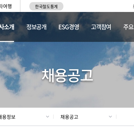
차여행
한국철도통계
사소개
정보공개
ESG경영
고객참여
주요
황
조직현황
채용정보
채용공고
채용정보
채용공고