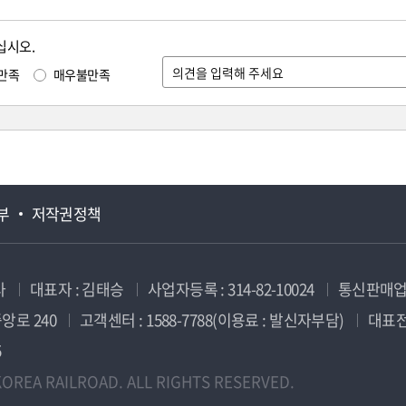
십시오.
만족
매우불만족
부
저작권정책
사
대표자 : 김태승
사업자등록 : 314-82-10024
통신판매업신
앙로 240
고객센터 : 1588-7788(이용료 : 발신자부담)
대표전화
5
OREA RAILROAD. ALL RIGHTS RESERVED.