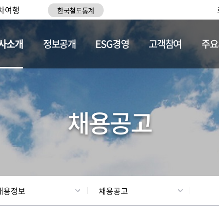
차여행
한국철도통계
사소개
정보공개
ESG경영
고객참여
주요
황
조직현황
채용정보
채용공고
채용정보
채용공고