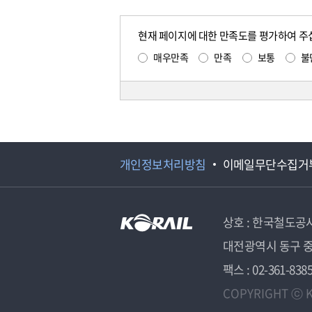
현재 페이지에 대한 만족도를 평가하여 주
매우만족
만족
보통
불
개인정보처리방침
이메일무단수집거
상호 : 한국철도공
대전광역시 동구 중
팩스 : 02-361-838
COPYRIGHT ⓒ K