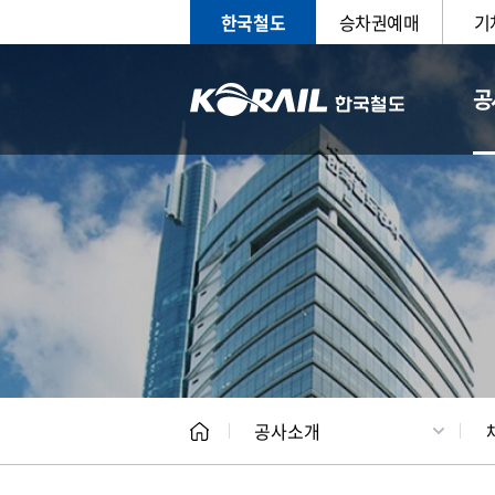
한국철도
승차권예매
기
공
CEO
일반현
공사소개