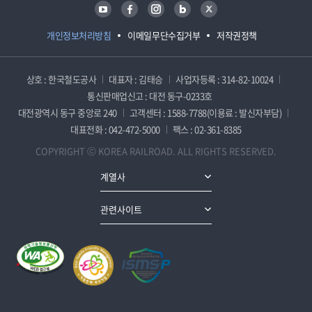
유튜브
페이스북
인스타그램
블로그
트위터
개인정보처리방침
이메일무단수집거부
저작권정책
상호 : 한국철도공사
대표자 : 김태승
사업자등록 : 314-82-10024
통신판매업신고 : 대전 동구-0233호
대전광역시 동구 중앙로 240
고객센터 : 1588-7788(이용료 : 발신자부담)
대표전화 : 042-472-5000
팩스 : 02-361-8385
COPYRIGHT ⓒ KOREA RAILROAD. ALL RIGHTS RESERVED.
계열사
관련사이트