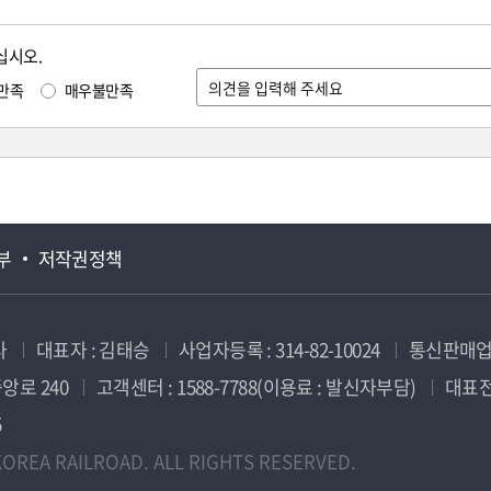
십시오.
만족
매우불만족
부
저작권정책
사
대표자 : 김태승
사업자등록 : 314-82-10024
통신판매업신
앙로 240
고객센터 : 1588-7788(이용료 : 발신자부담)
대표전화
5
OREA RAILROAD. ALL RIGHTS RESERVED.