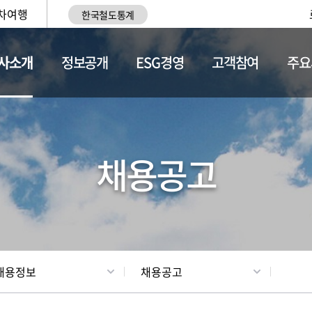
차여행
한국철도통계
사소개
정보공개
ESG경영
고객참여
주요
황
조직현황
채용정보
채용공고
채용정보
채용공고