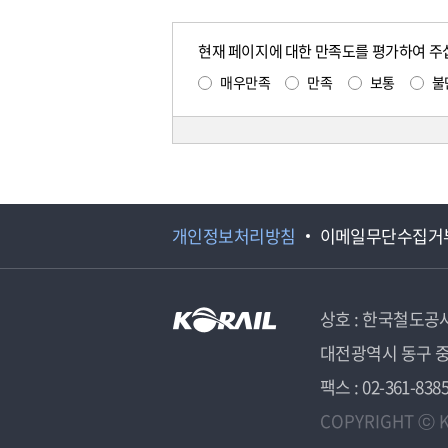
현재 페이지에 대한 만족도를 평가하여 주
매우만족
만족
보통
불
개인정보처리방침
이메일무단수집거
상호 : 한국철도공
대전광역시 동구 중
팩스 : 02-361-838
COPYRIGHT ⓒ K