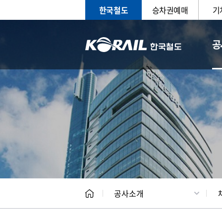
한국철도
승차권예매
기
공
CEO
일반현
공사소개