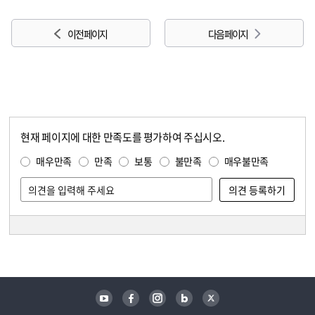
이전 페이지
다음 페이지
현재 페이지에 대한 만족도를 평가하여 주십시오.
콘텐츠 만족도 조사
만족도 조사
매우만족
만족
보통
불만족
매우불만족
담당자 정보
담당자 정보
유튜브
페이스북
인스타그램
블로그
트위터