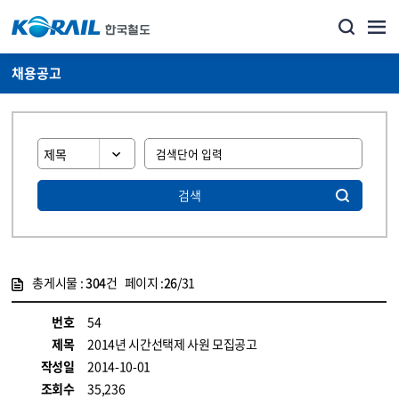
채용공고
검색
총게시물 :
304
건 페이지 :
26
/31
게시물 목록
코레일소개_경영공시_채용공고 목록 - 정보 제공
번호
54
제목
2014년 시간선택제 사원 모집공고
작성일
2014-10-01
조회수
35,236