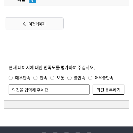
이전 페이지
현재 페이지에 대한 만족도를 평가하여 주십시오.
콘텐츠 만족도 조사
만족도 조사
매우만족
만족
보통
불만족
매우불만족
담당자 정보
담당자 정보
유튜브
페이스북
인스타그램
블로그
트위터