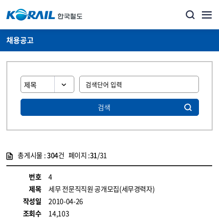
채용공고
검색
총게시물 :
304
건 페이지 :
31
/31
게시물 목록
코레일소개_경영공시_채용공고 목록 - 정보 제공
번호
4
제목
세무 전문직직원 공개모집(세무경력자)
작성일
2010-04-26
조회수
14,103