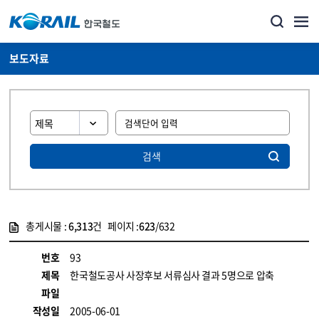
보도자료
검색
총게시물 :
6,313
건 페이지 :
623
/632
게시물 목록
뉴스·홍보_보도자료 목록 - 정보 제공
번호
93
제목
한국철도공사 사장후보 서류심사 결과 5명으로 압축
파일
작성일
2005-06-01