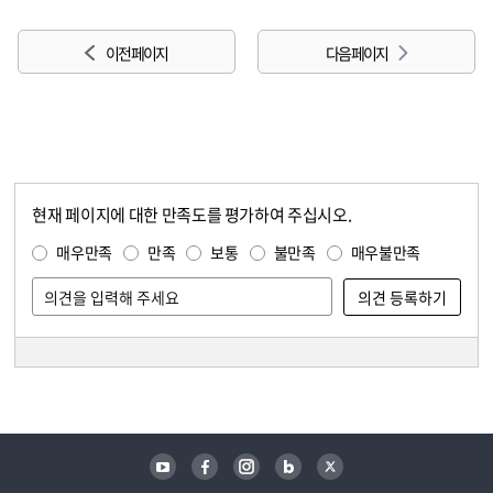
이전 페이지
다음 페이지
현재 페이지에 대한 만족도를 평가하여 주십시오.
콘텐츠 만족도 조사
만족도 조사
매우만족
만족
보통
불만족
매우불만족
담당자 정보
담당자 정보
유튜브
페이스북
인스타그램
블로그
트위터