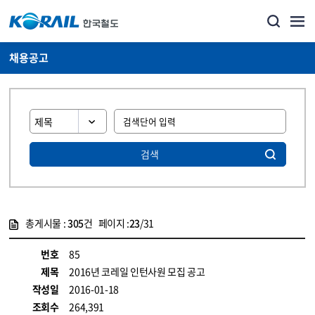
채용공고
검색
총게시물 :
305
건 페이지 :
23
/31
게시물 목록
코레일소개_경영공시_채용공고 목록 - 정보 제공
번호
85
제목
2016년 코레일 인턴사원 모집 공고
작성일
2016-01-18
조회수
264,391