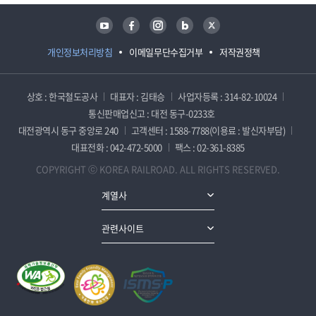
유튜브
페이스북
인스타그램
블로그
트위터
개인정보처리방침
이메일무단수집거부
저작권정책
상호 : 한국철도공사
대표자 : 김태승
사업자등록 : 314-82-10024
통신판매업신고 : 대전 동구-0233호
대전광역시 동구 중앙로 240
고객센터 : 1588-7788(이용료 : 발신자부담)
대표전화 : 042-472-5000
팩스 : 02-361-8385
COPYRIGHT ⓒ KOREA RAILROAD. ALL RIGHTS RESERVED.
계열사
관련사이트