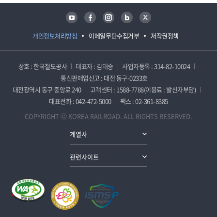
유튜브
페이스북
인스타그램
블로그
트위터
개인정보처리방침
이메일무단수집거부
저작권정책
상호 : 한국철도공사
대표자 : 김태승
사업자등록 : 314-82-10024
통신판매업신고 : 대전 동구-0233호
대전광역시 동구 중앙로 240
고객센터 : 1588-7788(이용료 : 발신자부담)
대표전화 : 042-472-5000
팩스 : 02-361-8385
COPYRIGHT ⓒ KOREA RAILROAD. ALL RIGHTS RESERVED.
계열사
관련사이트