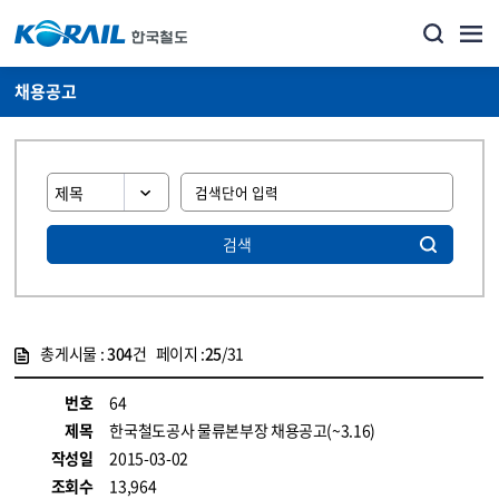
채용공고
검색
총게시물 :
304
건 페이지 :
25
/31
게시물 목록
코레일소개_경영공시_채용공고 목록 - 정보 제공
번호
64
제목
한국철도공사 물류본부장 채용공고(~3.16)
작성일
2015-03-02
조회수
13,964