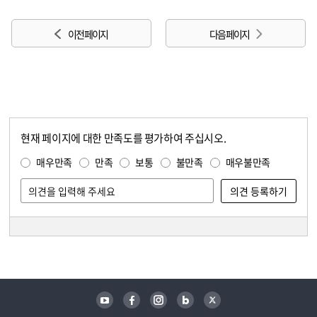
이전 페이지
다음 페이지
현재 페이지에 대한 만족도를 평가하여 주십시오.
콘텐츠 만족도 조사
만족도 조사
매우만족
만족
보통
불만족
매우불만족
담당자 정보
담당자 정보
유튜브
페이스북
인스타그램
블로그
트위터