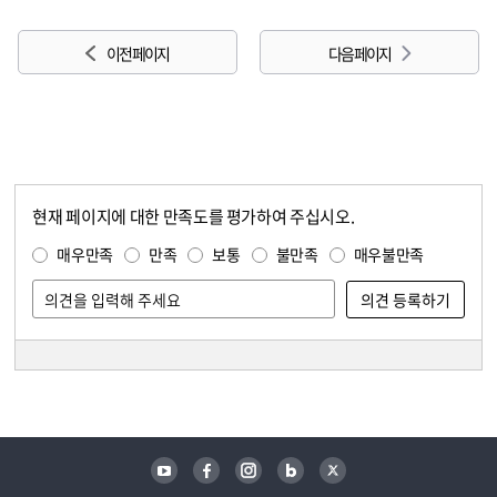
이전 페이지
다음 페이지
현재 페이지에 대한 만족도를 평가하여 주십시오.
콘텐츠 만족도 조사
만족도 조사
매우만족
만족
보통
불만족
매우불만족
담당자 정보
담당자 정보
유튜브
페이스북
인스타그램
블로그
트위터