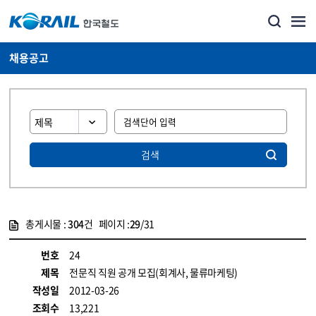
채용공고
검색
총게시물 :
304
건 페이지 :
29
/31
게시물 목록
코레일소개_경영공시_채용공고 목록 - 정보 제공
번호
24
제목
전문직 직원 공개 모집(회계사, 물류마케팅)
작성일
2012-03-26
조회수
13,221