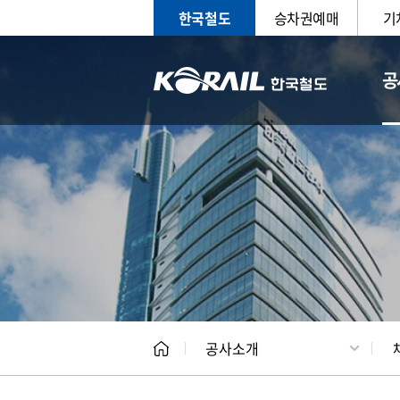
한국철도
승차권예매
기
공
CEO
일반현
공사소개