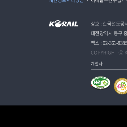
상호 : 한국철도공
대전광역시 동구 중
팩스 : 02-361-838
COPYRIGHT ⓒ K
계열사