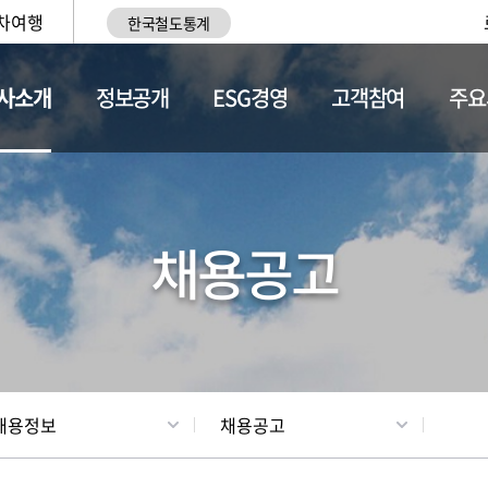
차여행
한국철도통계
사소개
정보공개
ESG경영
고객참여
주요
황
조직현황
채용정보
채용공고
채용정보
채용공고