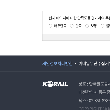
현재 페이지에 대한 만족도를 평가하여 주
매우만족
만족
보통
불
개인정보처리방침
이메일무단수집거
상호 : 한국철도공
대전광역시 동구 중
팩스 : 02-361-838
COPYRIGHT ⓒ K