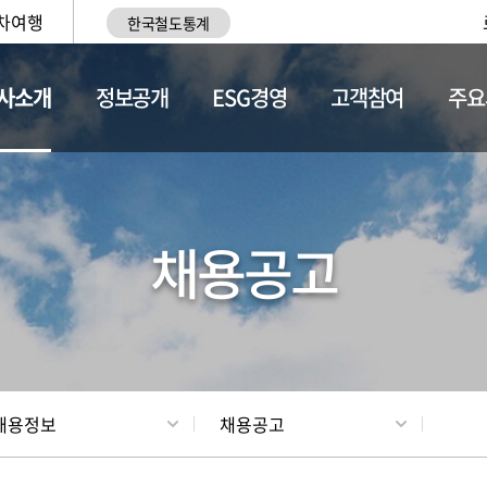
차여행
한국철도통계
사소개
정보공개
ESG경영
고객참여
주요
황
조직현황
채용정보
채용공고
채용정보
채용공고