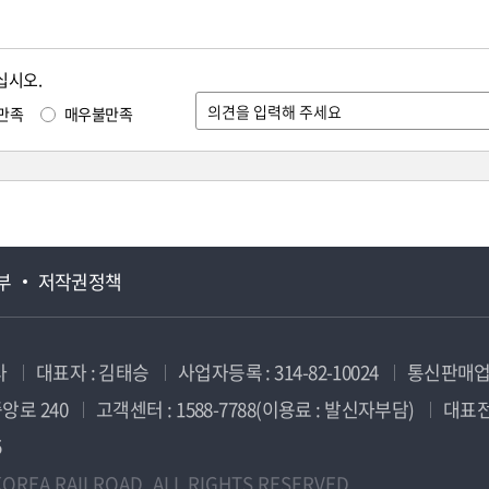
십시오.
만족
매우불만족
부
저작권정책
사
대표자 : 김태승
사업자등록 : 314-82-10024
통신판매업신
앙로 240
고객센터 : 1588-7788(이용료 : 발신자부담)
대표전화
5
OREA RAILROAD. ALL RIGHTS RESERVED.