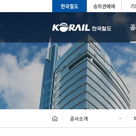
한국철도
승차권예매
기
공
CEO
일반현
공사소개