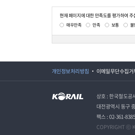
현재 페이지에 대한 만족도를 평가하여 주
매우만족
만족
보통
불
개인정보처리방침
이메일무단수집거
상호 : 한국철도공
대전광역시 동구 중
팩스 : 02-361-838
COPYRIGHT ⓒ K