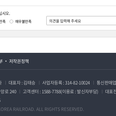
십시오.
만족
매우불만족
부
저작권정책
사
대표자 : 김태승
사업자등록 : 314-82-10024
통신판매업신
앙로 240
고객센터 : 1588-7788(이용료 : 발신자부담)
대표전화
5
OREA RAILROAD. ALL RIGHTS RESERVED.