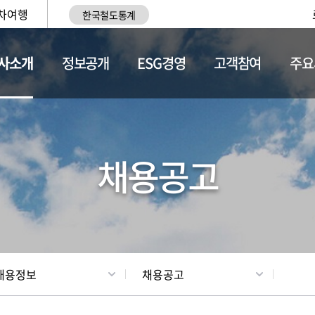
차여행
한국철도통계
사소개
정보공개
ESG경영
고객참여
주요
황
조직현황
채용정보
채용공고
채용정보
채용공고