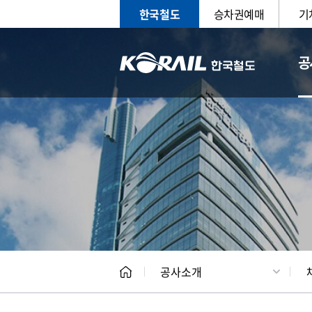
한국철도
승차권예매
기
공
CEO
일반현
공사소개