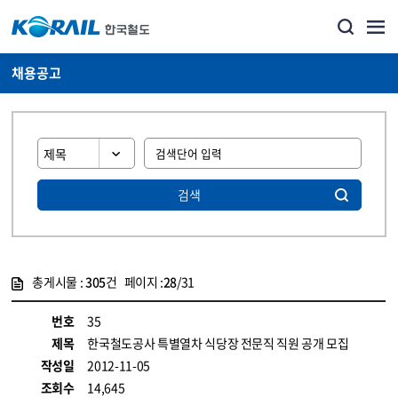
채용공고
검색
총게시물 :
305
건 페이지 :
28
/31
게시물 목록
코레일소개_경영공시_채용공고 목록 - 정보 제공
번호
35
제목
한국철도공사 특별열차 식당장 전문직 직원 공개 모집
작성일
2012-11-05
조회수
14,645