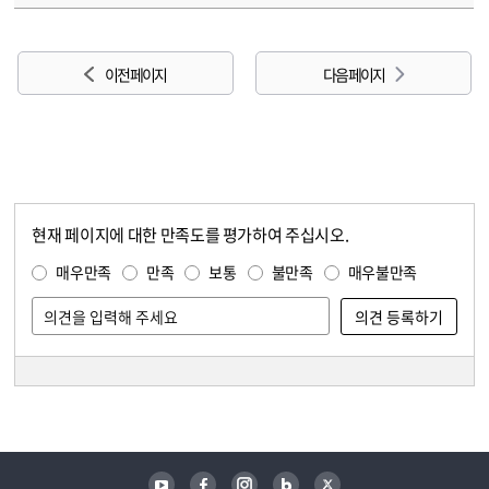
이전 페이지
다음 페이지
현재 페이지에 대한 만족도를 평가하여 주십시오.
콘텐츠 만족도 조사
만족도 조사
매우만족
만족
보통
불만족
매우불만족
담당자 정보
담당자 정보
유튜브
페이스북
인스타그램
블로그
트위터