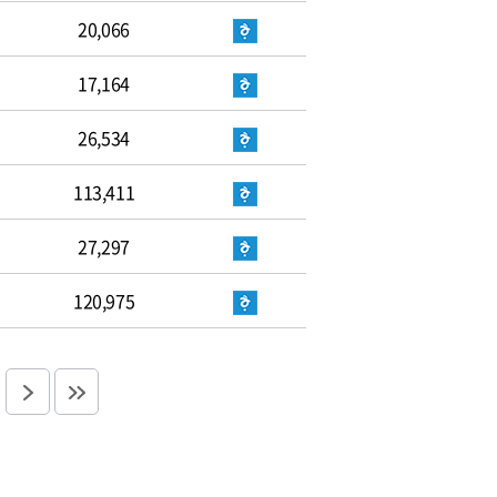
20,066
17,164
26,534
113,411
27,297
120,975