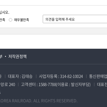
십시오.
만족
매우불만족
부
저작권정책
사
대표자 : 김태승
사업자등록 : 314-82-10024
통신판매업신
앙로 240
고객센터 : 1588-7788(이용료 : 발신자부담)
대표전화
5
OREA RAILROAD. ALL RIGHTS RESERVED.