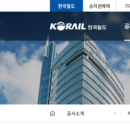
한국철도
승차권예매
기
공
CEO
일반현
공사소개