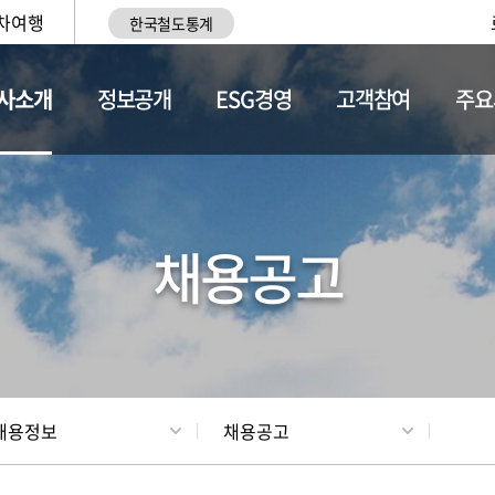
차여행
한국철도통계
사소개
정보공개
ESG경영
고객참여
주요
황
조직현황
채용정보
채용공고
채용정보
채용공고