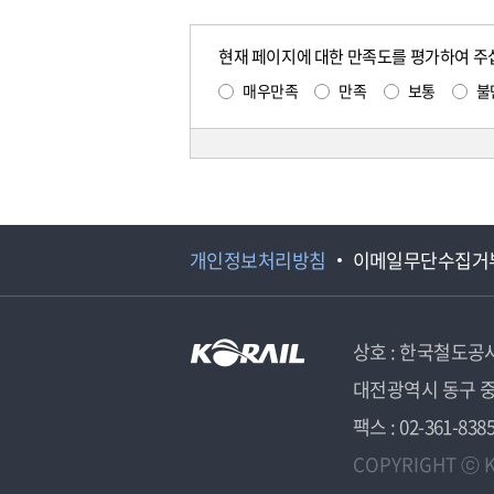
현재 페이지에 대한 만족도를 평가하여 주
매우만족
만족
보통
불
개인정보처리방침
이메일무단수집거
상호 : 한국철도공
대전광역시 동구 중
팩스 : 02-361-838
COPYRIGHT ⓒ K