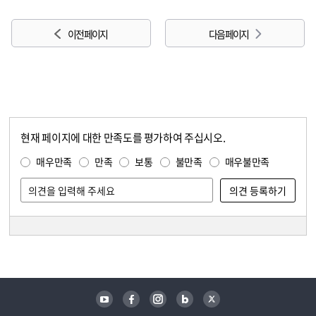
이전 페이지
다음 페이지
현재 페이지에 대한 만족도를 평가하여 주십시오.
콘텐츠 만족도 조사
만족도 조사
매우만족
만족
보통
불만족
매우불만족
담당자 정보
담당자 정보
유튜브
페이스북
인스타그램
블로그
트위터