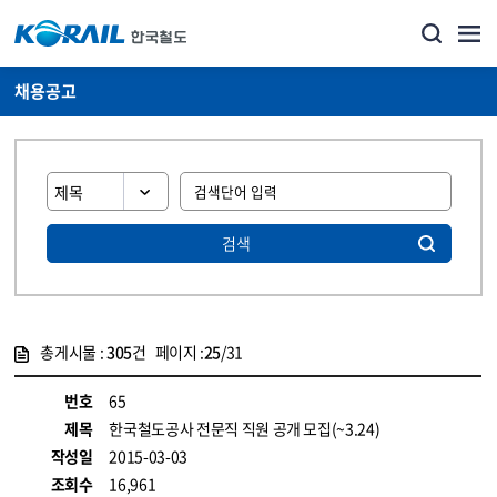
채용공고
검색
총게시물 :
305
건 페이지 :
25
/31
게시물 목록
코레일소개_경영공시_채용공고 목록 - 정보 제공
번호
65
제목
한국철도공사 전문직 직원 공개 모집(~3.24)
작성일
2015-03-03
조회수
16,961