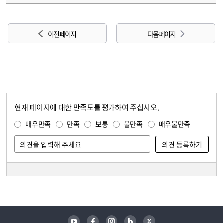
이전 페이지
다음 페이지
현재 페이지에 대한 만족도를 평가하여 주십시오.
콘텐츠 만족도 조사
만족도 조사
매우만족
만족
보통
불만족
매우불만족
담당자 정보
담당자 정보
유튜브
페이스북
인스타그램
블로그
트위터