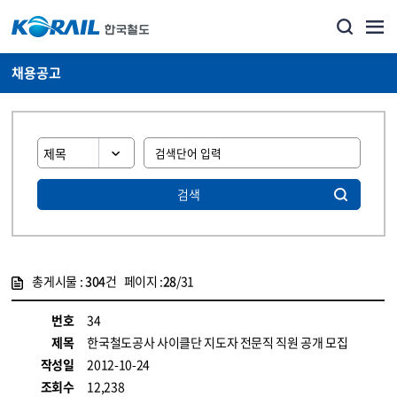
채용공고
검색
총게시물 :
304
건 페이지 :
28
/31
게시물 목록
코레일소개_경영공시_채용공고 목록 - 정보 제공
번호
34
제목
한국철도공사 사이클단 지도자 전문직 직원 공개 모집
작성일
2012-10-24
조회수
12,238