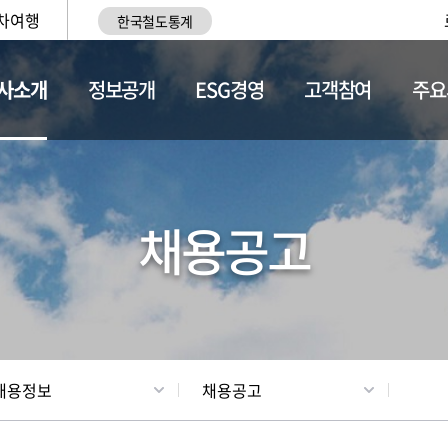
차여행
한국철도통계
사소개
정보공개
ESG경영
고객참여
주요
황
조직현황
채용정보
채용공고
채용정보
채용공고