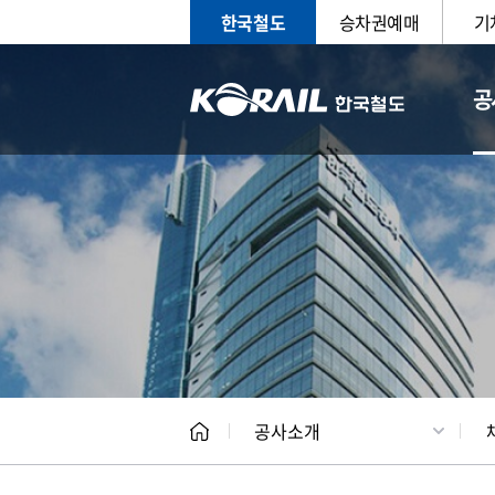
한국철도
승차권예매
기
공
CEO
일반현
공사소개