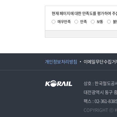
현재 페이지에 대한 만족도를 평가하여 주
매우만족
만족
보통
불
개인정보처리방침
이메일무단수집거
상호 : 한국철도공
대전광역시 동구 중
팩스 : 02-361-838
COPYRIGHT ⓒ K