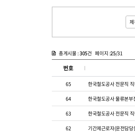
총게시물 :
305
건 페이지 :
25
/31
번호
65
한국철도공사 전문직 직원 
64
한국철도공사 물류본부장 
63
한국철도공사 전문직 직원 
62
기간제근로자(운전담당원) 