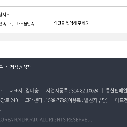
십시오.
만족
매우불만족
부
저작권정책
사
대표자 : 김태승
사업자등록 : 314-82-10024
통신판매업신
앙로 240
고객센터 : 1588-7788(이용료 : 발신자부담)
대표전화
5
OREA RAILROAD. ALL RIGHTS RESERVED.