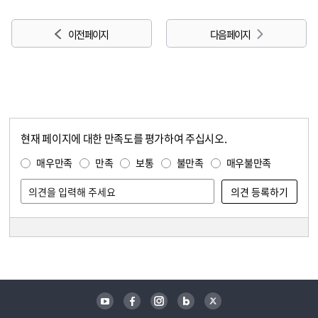
이전 페이지
다음 페이지
현재 페이지에 대한 만족도를 평가하여 주십시오.
콘텐츠 만족도 조사
만족도 조사
매우만족
만족
보통
불만족
매우불만족
담당자 정보
담당자 정보
유튜브
페이스북
인스타그램
블로그
트위터