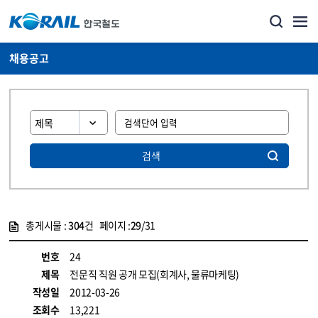
채용공고
검색
총게시물 :
304
건 페이지 :
29
/31
게시물 목록
코레일소개_경영공시_채용공고 목록 - 정보 제공
번호
24
제목
전문직 직원 공개 모집(회계사, 물류마케팅)
작성일
2012-03-26
조회수
13,221