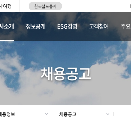
차여행
한국철도통계
사소개
정보공개
ESG경영
고객참여
주요
황
조직현황
채용정보
채용공고
채용정보
채용공고