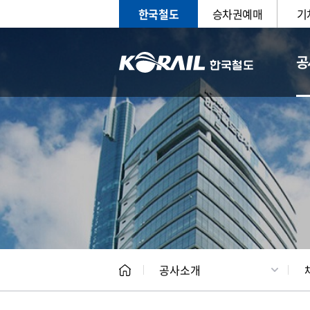
한국철도
승차권예매
기
공
CEO
일반현
공사소개