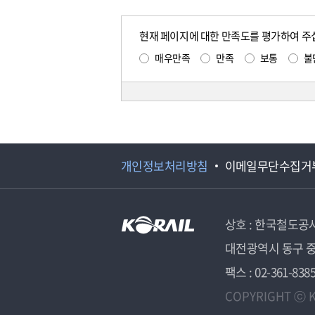
현재 페이지에 대한 만족도를 평가하여 주
매우만족
만족
보통
불
개인정보처리방침
이메일무단수집거
상호 : 한국철도공
대전광역시 동구 중
팩스 : 02-361-838
COPYRIGHT ⓒ K