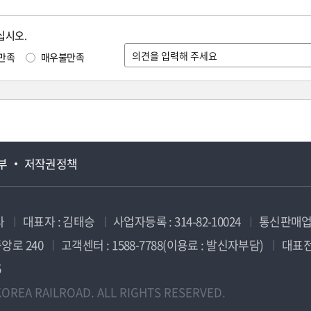
십시오.
만족
매우불만족
부
저작권정책
사
대표자 : 김태승
사업자등록 : 314-82-10024
통신판매업신
앙로 240
고객센터 : 1588-7788(이용료 : 발신자부담)
대표전화
5
OREA RAILROAD. ALL RIGHTS RESERVED.