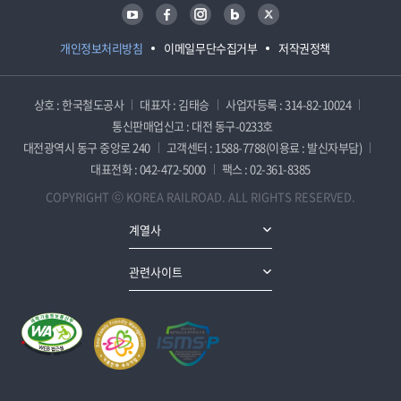
유튜브
페이스북
인스타그램
블로그
트위터
개인정보처리방침
이메일무단수집거부
저작권정책
상호 : 한국철도공사
대표자 : 김태승
사업자등록 : 314-82-10024
통신판매업신고 : 대전 동구-0233호
대전광역시 동구 중앙로 240
고객센터 : 1588-7788(이용료 : 발신자부담)
대표전화 : 042-472-5000
팩스 : 02-361-8385
COPYRIGHT ⓒ KOREA RAILROAD. ALL RIGHTS RESERVED.
계열사
관련사이트