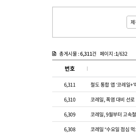
총게시물 :
6,311
건 페이지 :
1
/632
번호
6,311
철도 통합 앱 ‘코레일+
6,310
코레일, 폭염 대비 선
6,309
코레일, 9월부터 고속
6,308
코레일 “수요일 점심 먹