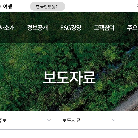
차여행
한국철도통계
사소개
정보공개
ESG경영
고객참여
주요
업
갤러리
기차소개
보도자료
홍보
보도자료