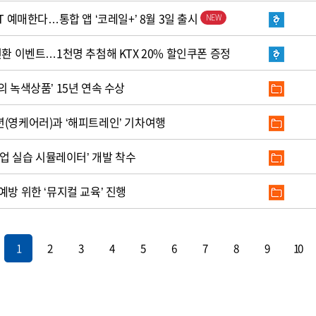
T 예매한다…통합 앱 ‘코레일+’ 8월 3일 출시
전환 이벤트…1천명 추첨해 KTX 20% 할인쿠폰 증정
의 녹색상품’ 15년 연속 수상
년(영케어러)과 ‘해피트레인’ 기차여행
작업 실습 시뮬레이터’ 개발 착수
예방 위한 ‘뮤지컬 교육’ 진행
1
2
3
4
5
6
7
8
9
10