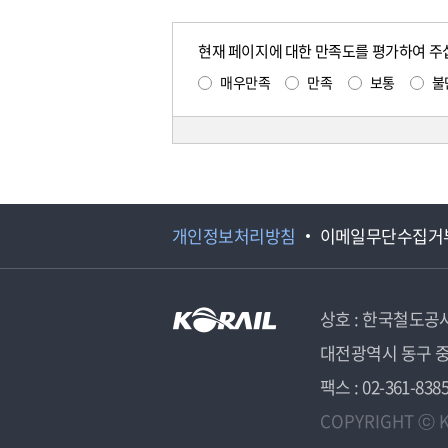
현재 페이지에 대한 만족도를 평가하여 주
매우만족
만족
보통
불
개인정보처리방침
이메일무단수집거
상호 : 한국철도공
대전광역시 동구 중
팩스 : 02-361-838
COPYRIGHT ⓒ K