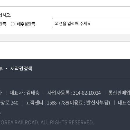
십시오.
만족
매우불만족
부
저작권정책
사
대표자 : 김태승
사업자등록 : 314-82-10024
통신판매업신
앙로 240
고객센터 : 1588-7788(이용료 : 발신자부담)
대표전화
5
OREA RAILROAD. ALL RIGHTS RESERVED.