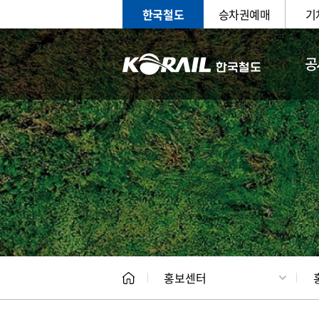
한국철도
승차권예매
기
공
홍보
문화사
홍보센터