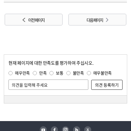
이전 페이지
다음 페이지
현재 페이지에 대한 만족도를 평가하여 주십시오.
콘텐츠 만족도 조사
만족도 조사
매우만족
만족
보통
불만족
매우불만족
담당자 정보
담당자 정보
유튜브
페이스북
인스타그램
블로그
트위터