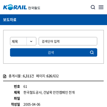
보도자료
검색
총게시물 :
6,311
건 페이지 :
626
/632
게시물 목록
뉴스·홍보_보도자료 목록 - 정보 제공
번호
61
제목
한국철도공사, 건널목 안전캠페인 전개
파일
작성일
2005-04-06