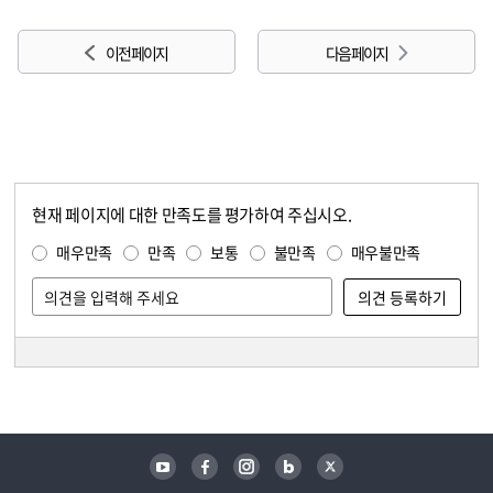
이전 페이지
다음 페이지
현재 페이지에 대한 만족도를 평가하여 주십시오.
콘텐츠 만족도 조사
만족도 조사
매우만족
만족
보통
불만족
매우불만족
담당자 정보
담당자 정보
유튜브
페이스북
인스타그램
블로그
트위터