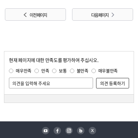
이전 페이지
다음 페이지
현재 페이지에 대한 만족도를 평가하여 주십시오.
콘텐츠 만족도 조사
만족도 조사
매우만족
만족
보통
불만족
매우불만족
담당자 정보
담당자 정보
유튜브
페이스북
인스타그램
블로그
트위터