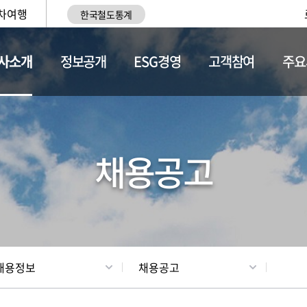
차여행
한국철도통계
사소개
정보공개
ESG경영
고객참여
주요
황
조직현황
채용정보
채용공고
채용정보
채용공고