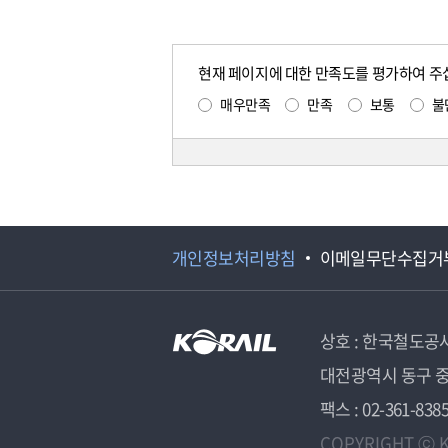
현재 페이지에 대한 만족도를 평가하여 주
매우만족
만족
보통
불
개인정보처리방침
이메일무단수집거
상호 : 한국철도공
대전광역시 동구 중
팩스 : 02-361-838
COPYRIGHT ⓒ K