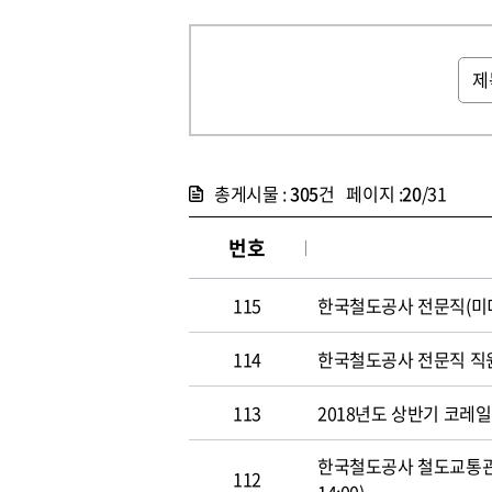
총게시물 :
305
건 페이지 :
20
/31
번호
115
한국철도공사 전문직(미디어홍
114
한국철도공사 전문직 직원 공개
113
2018년도 상반기 코레일 신
한국철도공사 철도교통관제사
112