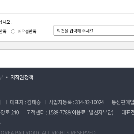
십시오.
만족
매우불만족
부
저작권정책
사
대표자 : 김태승
사업자등록 : 314-82-10024
통신판매업신
앙로 240
고객센터 : 1588-7788(이용료 : 발신자부담)
대표전화
5
OREA RAILROAD. ALL RIGHTS RESERVED.