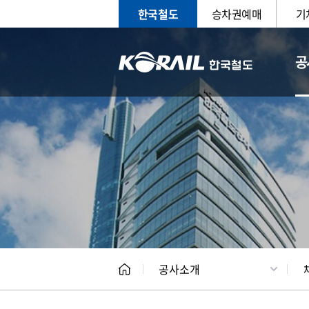
한국철도
승차권예매
기
공
CEO
일반현
공사소개