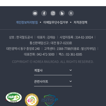
유튜브
페이스북
인스타그램
블로그
트위터
개인정보처리방침
이메일무단수집거부
저작권정책
상호 : 한국철도공사
대표자 : 김태승
사업자등록 : 314-82-10024
통신판매업신고 : 대전 동구-0233호
대전광역시 동구 중앙로 240
고객센터 : 1588-7788(이용료 : 발신자부담)
대표전화 : 042-472-5000
팩스 : 02-361-8385
COPYRIGHT ⓒ KOREA RAILROAD. ALL RIGHTS RESERVED.
계열사
관련사이트