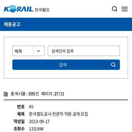
채용공고
검색
총게시물 :
305
건 페이지 :
27
/31
게시물 목록
코레일소개_경영공시_채용공고 목록 - 정보 제공
번호
45
제목
한국철도공사 전문직 직원 공개 모집
작성일
2013-09-17
조회수
120,984