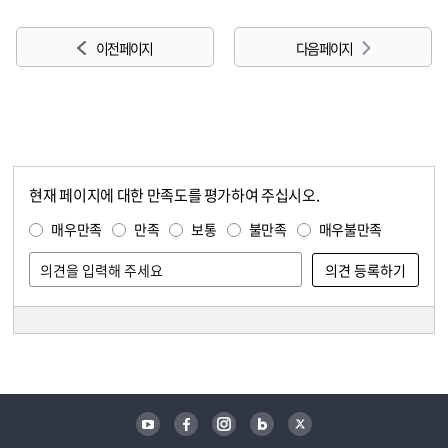
이전 페이지
다음 페이지
현재 페이지에 대한 만족도를 평가하여 주십시오.
콘텐츠 만족도 조사
만족도 조사
매우만족
만족
보통
불만족
매우불만족
담당자 정보
담당자 정보
유튜브
페이스북
인스타그램
블로그
트위터