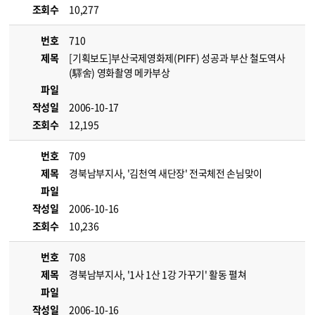
조회수
10,277
번호
710
제목
[기획보도]부산국제영화제(PIFF) 성공과 부산 철도역사
(驛舍) 영화촬영 메카부상
파일
작성일
2006-10-17
조회수
12,195
번호
709
제목
경북남부지사, '김천역 새단장' 전국체전 손님맞이
파일
작성일
2006-10-16
조회수
10,236
번호
708
제목
경북남부지사, '1사 1산 1강 가꾸기' 활동 펼쳐
파일
작성일
2006-10-16