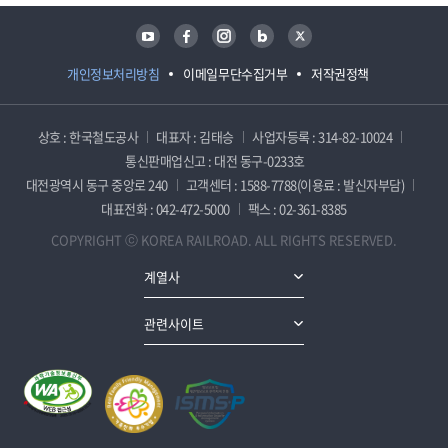
유튜브
페이스북
인스타그램
블로그
트위터
개인정보처리방침
이메일무단수집거부
저작권정책
상호 : 한국철도공사
대표자 : 김태승
사업자등록 : 314-82-10024
통신판매업신고 : 대전 동구-0233호
대전광역시 동구 중앙로 240
고객센터 : 1588-7788(이용료 : 발신자부담)
대표전화 : 042-472-5000
팩스 : 02-361-8385
COPYRIGHT ⓒ KOREA RAILROAD. ALL RIGHTS RESERVED.
계열사
관련사이트