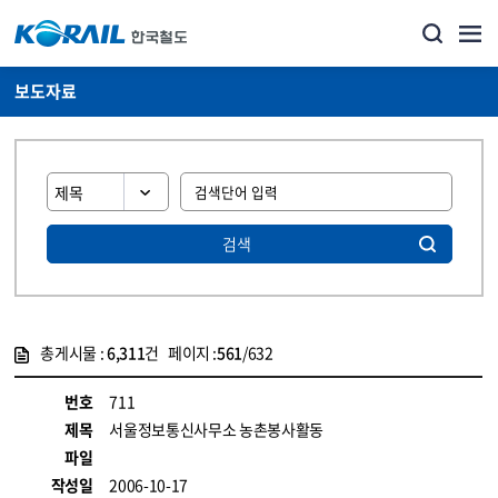
보도자료
검색
총게시물 :
6,311
건 페이지 :
561
/632
게시물 목록
뉴스·홍보_보도자료 목록 - 정보 제공
번호
711
제목
서울정보통신사무소 농촌봉사활동
파일
작성일
2006-10-17