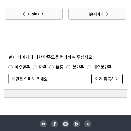
이전 페이지
다음 페이지
현재 페이지에 대한 만족도를 평가하여 주십시오.
콘텐츠 만족도 조사
만족도 조사
매우만족
만족
보통
불만족
매우불만족
담당자 정보
담당자 정보
유튜브
페이스북
인스타그램
블로그
트위터