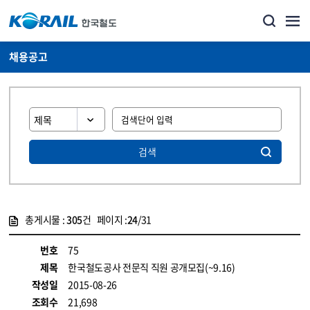
채용공고
검색
총게시물 :
305
건 페이지 :
24
/31
게시물 목록
코레일소개_경영공시_채용공고 목록 - 정보 제공
번호
75
제목
한국철도공사 전문직 직원 공개모집(~9.16)
작성일
2015-08-26
조회수
21,698